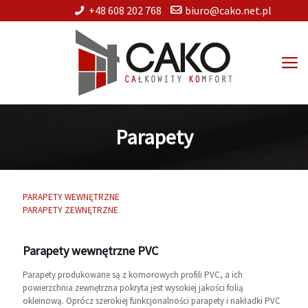
+48 608 202 768
biuro@cako.net.pl
Parapety
PARAPETY WEWNĘTRZNE
PARAPETY ZEWNĘTRZNE
Parapety wewnętrzne PVC
Parapety produkowane są z komorowych profili PVC, a ich
powierzchnia zewnętrzna pokryta jest wysokiej jakości folią
okleinową. Oprócz szerokiej funkcjonalności parapety i nakładki PVC