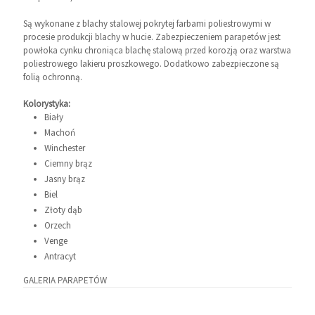
Są wykonane z blachy stalowej pokrytej farbami poliestrowymi w
procesie produkcji blachy w hucie. Zabezpieczeniem parapetów jest
powłoka cynku chroniąca blachę stalową przed korozją oraz warstwa
poliestrowego lakieru proszkowego. Dodatkowo zabezpieczone są
folią ochronną.
Kolorystyka:
Biały
Machoń
Winchester
Ciemny brąz
Jasny brąz
Biel
Złoty dąb
Orzech
Venge
Antracyt
GALERIA PARAPETÓW