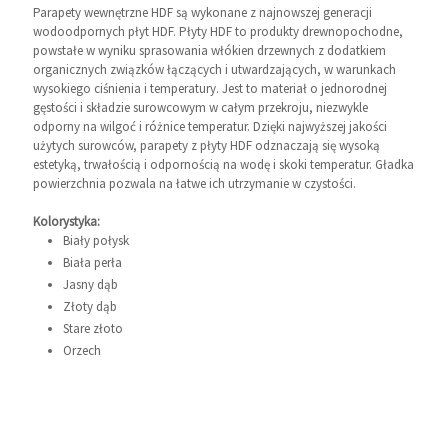
Parapety wewnętrzne HDF są wykonane z najnowszej generacji
wodoodpornych płyt HDF. Płyty HDF to produkty drewnopochodne,
powstałe w wyniku sprasowania włókien drzewnych z dodatkiem
organicznych związków łączących i utwardzających, w warunkach
wysokiego ciśnienia i temperatury. Jest to materiał o jednorodnej
gęstości i składzie surowcowym w całym przekroju, niezwykle
odporny na wilgoć i różnice temperatur. Dzięki najwyższej jakości
użytych surowców, parapety z płyty HDF odznaczają się wysoką
estetyką, trwałością i odpornością na wodę i skoki temperatur. Gładka
powierzchnia pozwala na łatwe ich utrzymanie w czystości.
Kolorystyka:
Biały połysk
Biała perła
Jasny dąb
Złoty dąb
Stare złoto
Orzech